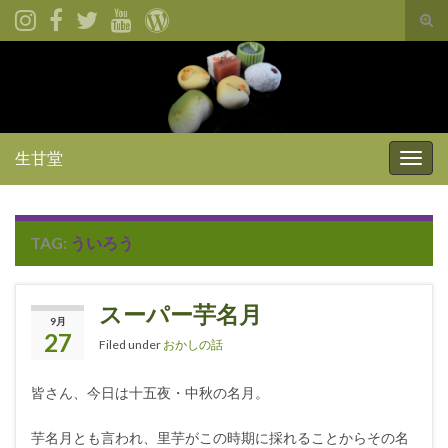
Tog
sear
for
生甘堂
Togg
navig
TAG:
ういろう
スーパー芋名月
9月
27
Filed under
おかしの話
皆さん、今日は十五夜・中秋の名月。
芋名月とも言われ、里芋がこの時期に採れることからその名