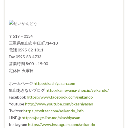
〒519－0134
三重県亀山市中庄町714‐10
電話 0595-82-1011
Fax 0595-83-4733
営業時間 8:00～19:00
定休日 火曜日
ホームページ
http://okashiyasan.com
亀山あきないブログ
http://kameyama-shop.jp/seikando/
Facebook
https://www.facebook.com/seikando
Youtube
http://www.youtube.com/okashiyasan
Twitter
https://twitter.com/seikando_info
LINE@
https://page.line.me/okashiyasan
Instagram
https://www.instagram.com/seikando