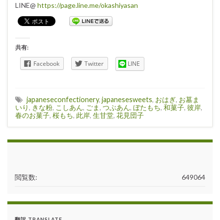
LINE@
https://page.line.me/okashiyasan
共有:
Facebook
Twitter
LINE
japaneseconfectionery
,
japanesesweets
,
おはぎ
,
お墓ま
いり
,
きな粉
,
こしあん
,
ごま
,
つぶあん
,
ぼたもち
,
和菓子
,
彼岸
,
春のお菓子
,
桜もち
,
此岸
,
生甘堂
,
花見団子
閲覧数:
649064
翻訳 TRANSLATE