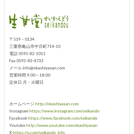
〒519－0134
三重県亀山市中庄町714‐10
電話 0595-82-1011
Fax 0595-83-4733
メール info@okashiyasan.com
営業時間 9:00～18:00
定休日 月・火曜日
ホームページ
http://okashiyasan.com
Instagram
https://www.instagram.com/seikando
Facebook
https://www.facebook.com/seikand
o
Youtube
http://www.youtube.com/okashiyasan
X
https://x.com/seikando_info