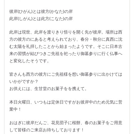
彼岸(ひがん)とは彼方(かなた)の岸
此岸(しがん)とは此方(こなた)の岸
此岸は現世、此岸を渡りきり悟りを開く先が彼岸。場所は西
方の彼方のにあると考えられており、春分・秋分に真西に沈
む太陽を礼拝したことから始まったようです。そこに日本古
来の習慣が結びつきご先祖を祀ったり御墓参りに行く仏事へ
と変化したそうです。
皆さんも西方の彼方にご先祖様を想い御墓参りに出かけては
いかがですか？
お供えには、生甘堂のお菓子をを携えて。
本日火曜日、いつもは定休日ですがお彼岸中のため元気に営
業中！
おはぎに彼岸だんご、花見団子に桜餅、春のお菓子をご用意
して皆様のご来店お待ちしております！