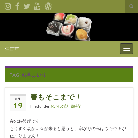
Tog
sear
for
生甘堂
Togg
navig
TAG:
お墓まいり
春もそこまで！
3月
19
Filed under
おかしの話
,
歳時記
春のお彼岸です！
もうすぐ暖かい春が来ると思うと、寒がりの私はウキウキが
止まりません！