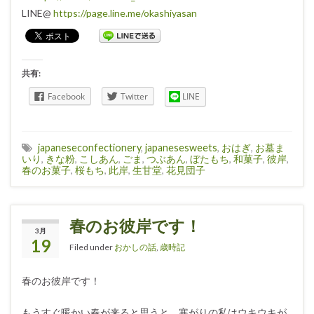
LINE@
https://page.line.me/okashiyasan
共有:
Facebook
Twitter
LINE
japaneseconfectionery
,
japanesesweets
,
おはぎ
,
お墓ま
いり
,
きな粉
,
こしあん
,
ごま
,
つぶあん
,
ぼたもち
,
和菓子
,
彼岸
,
春のお菓子
,
桜もち
,
此岸
,
生甘堂
,
花見団子
春のお彼岸です！
3月
19
Filed under
おかしの話
,
歳時記
春のお彼岸です！
もうすぐ暖かい春が来ると思うと、寒がりの私はウキウキが