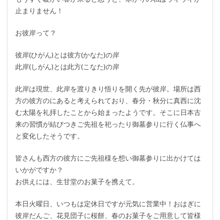
止まりません！
お彼岸って？
彼岸(ひがん)とは彼方(かなた)の岸
此岸(しがん)とは此方(こなた)の岸
此岸は現世、此岸を渡りきり悟りを開く先が彼岸。場所は西
方の彼方のにあると考えられており、春分・秋分に真西に沈
む太陽を礼拝したことから始まったようです。そこに日本古
来の習慣が結びつきご先祖を祀ったり御墓参りに行く仏事へ
と変化したそうです。
皆さんも西方の彼方にご先祖様を想い御墓参りに出かけては
いかがですか？
お供えには、生甘堂のお菓子を携えて。
本日火曜日、いつもは定休日ですが元気に営業中！おはぎに
彼岸だんご、花見団子に桜餅、春のお菓子をご用意して皆様