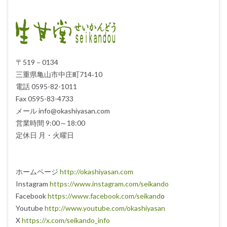
〒519－0134
三重県亀山市中庄町714‐10
電話 0595-82-1011
Fax 0595-83-4733
メール info@okashiyasan.com
営業時間 9:00～18:00
定休日 月・火曜日
ホームページ
http://okashiyasan.com
Instagram
https://www.instagram.com/seikando
Facebook
https://www.facebook.com/seikand
o
Youtube
http://www.youtube.com/okashiyasan
X
https://x.com/seikando_info