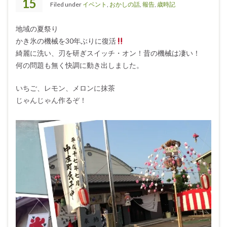
15
Filed under
イベント
,
おかしの話
,
報告
,
歳時記
地域の夏祭り
かき氷の機械を30年ぶりに復活
綺麗に洗い、刃を研ぎスイッチ・オン！昔の機械は凄い！
何の問題も無く快調に動き出しました。
いちご、レモン、メロンに抹茶
じゃんじゃん作るぞ！