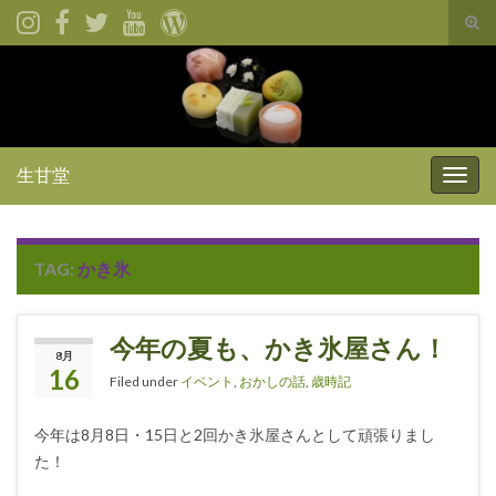
Tog
sear
for
生甘堂
Togg
navig
TAG:
かき氷
今年の夏も、かき氷屋さん！
8月
16
Filed under
イベント
,
おかしの話
,
歳時記
今年は8月8日・15日と2回かき氷屋さんとして頑張りまし
た！