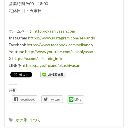
営業時間 9:00～18:00
定休日 月・火曜日
ホームページ
http://okashiyasan.com
Instagram
https://www.instagram.com/seikando
Facebook
https://www.facebook.com/seikand
o
Youtube
http://www.youtube.com/okashiyasan
X
https://x.com/seikando_info
LINE@
https://page.line.me/okashiyasan
共有:
Facebook
Twitter
LINE
かき氷
,
まつり