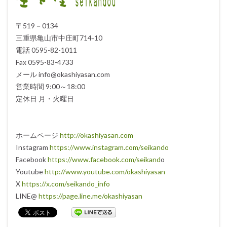
〒519－0134
三重県亀山市中庄町714‐10
電話 0595-82-1011
Fax 0595-83-4733
メール info@okashiyasan.com
営業時間 9:00～18:00
定休日 月・火曜日
ホームページ
http://okashiyasan.com
Instagram
https://www.instagram.com/seikando
Facebook
https://www.facebook.com/seikand
o
Youtube
http://www.youtube.com/okashiyasan
X
https://x.com/seikando_info
LINE@
https://page.line.me/okashiyasan