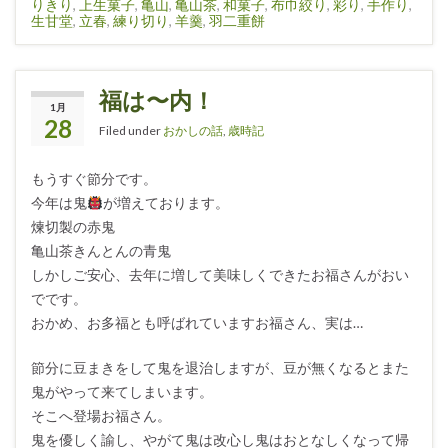
りきり
,
上生菓子
,
亀山
,
亀山茶
,
和菓子
,
布巾絞り
,
彩り
,
手作り
,
生甘堂
,
立春
,
練り切り
,
羊羹
,
羽二重餅
福は〜内！
1月
28
Filed under
おかしの話
,
歳時記
もうすぐ節分です。
今年は鬼
が増えております。
煉切製の赤鬼
亀山茶きんとんの青鬼
しかしご安心、去年に増して美味しくできたお福さんがおい
でです。
おかめ、お多福とも呼ばれていますお福さん、実は…
節分に豆まきをして鬼を退治しますが、豆が無くなるとまた
鬼がやって来てしまいます。
そこへ登場お福さん。
鬼を優しく諭し、やがて鬼は改心し鬼はおとなしくなって帰