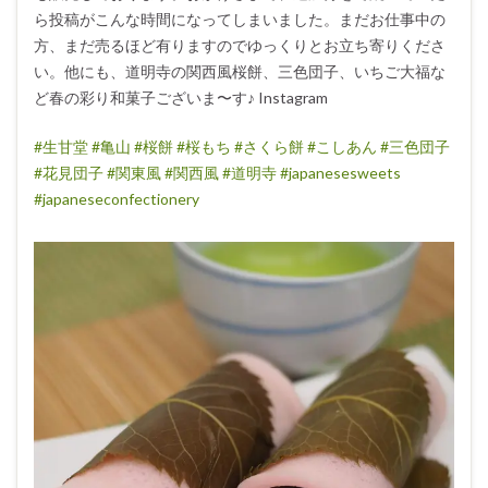
ら投稿がこんな時間になってしまいました。まだお仕事中の
方、まだ売るほど有りますのでゆっくりとお立ち寄りくださ
い。他にも、道明寺の関西風桜餅、三色団子、いちご大福な
ど春の彩り和菓子ございま〜す♪ Instagram
#生甘堂
#亀山
#桜餅
#桜もち
#さくら餅
#こしあん
#三色団子
#花見団子
#関東風
#関西風
#道明寺
#japanesesweets
#japaneseconfectionery