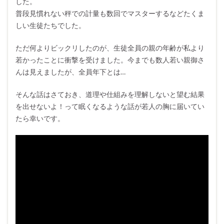
した。
普段見慣れない秤での計量も数回でマスターするなどたくま
しい生徒たちでした。
ただ何よりビックリしたのが、生徒全員の親の年齢が私より
若かったことに衝撃を受けました。今までも数人若い親御さ
んは見えましたが、全員年下とは…
そんな話はさておき、道理や仕組みを理解しないと望む結果
を出せないよ！って眠くなるような話が若人の胸に届いてい
たら幸いです。