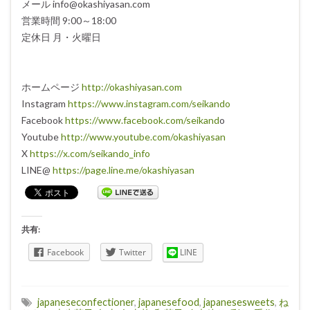
メール info@okashiyasan.com
営業時間 9:00～18:00
定休日 月・火曜日
ホームページ
http://okashiyasan.com
Instagram
https://www.instagram.com/seikando
Facebook
https://www.facebook.com/seikand
o
Youtube
http://www.youtube.com/okashiyasan
X
https://x.com/seikando_info
LINE@
https://page.line.me/okashiyasan
共有:
Facebook
Twitter
LINE
japaneseconfectioner
,
japanesefood
,
japanesesweets
,
ね