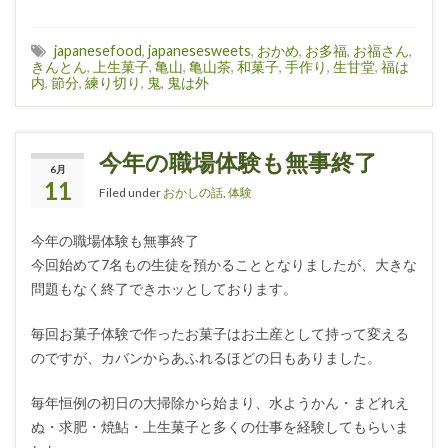
japanesefood
,
japanesesweets
,
おかめ
,
お多福
,
お福さん
,
きんとん
,
上生菓子
,
亀山
,
亀山茶
,
和菓子
,
手作り
,
生甘堂
,
福は
内
,
節分
,
練り切り
,
鬼
,
鬼は外
今年の職場体験も無事終了
6月
11
Filed under
おかしの話
,
体験
今年の職場体験も無事終了
今回始めて7名もの生徒を預かることとなりましたが、大きな
問題もなく終了できホッとしております。
毎回お菓子体験で作ったお菓子はお土産として持って変える
のですが、カバンからあふれるほどの日もありました。
毎年恒例の初日の大掃除から始まり、水ようかん・まどれえ
ぬ・求肥・焼鮎・上生菓子と多くの仕事を経験してもらいま