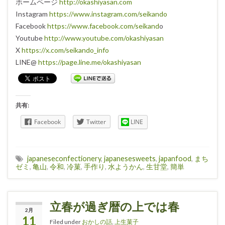
ホームページ
http://okashiyasan.com
Instagram
https://www.instagram.com/seikando
Facebook
https://www.facebook.com/seikand
o
Youtube
http://www.youtube.com/okashiyasan
X
https://x.com/seikando_info
LINE@
https://page.line.me/okashiyasan
共有:
Facebook
Twitter
LINE
japaneseconfectionery
,
japanesesweets
,
japanfood
,
まち
ゼミ
,
亀山
,
令和
,
冷菓
,
手作り
,
水ようかん
,
生甘堂
,
簡単
立春が過ぎ暦の上では春
2月
11
Filed under
おかしの話
,
上生菓子