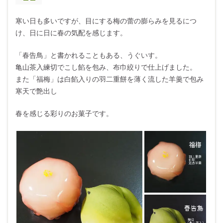
寒い日も多いですが、目にする梅の蕾の膨らみを見るにつ
け、日に日に春の気配を感じます。
「春告鳥」と書かれることもある、うぐいす。
亀山茶入練切でこし餡を包み、布巾絞りで仕上げました。
また「福梅」は白餡入りの羽二重餅を薄く流した羊羹で包み
寒天で艶出し
春を感じる彩りのお菓子です。