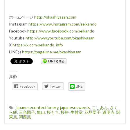
ホームページ
http://okashiyasan.com
Instagram
https://www.instagram.com/seikando
Facebook
https://www.facebook.com/seikand
o
Youtube
http://www.youtube.com/okashiyasan
X
https://x.com/seikando_info
LINE@
https://page.line.me/okashiyasan
共有:
Facebook
Twitter
LINE
japaneseconfectionery
,
japanesesweets
,
こしあん
,
さく
ら餅
,
三色団子
,
亀山
,
桜もち
,
桜餅
,
生甘堂
,
花見団子
,
道明寺
,
関
東風
,
関西風