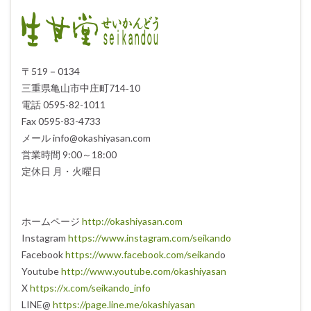
〒519－0134
三重県亀山市中庄町714‐10
電話 0595-82-1011
Fax 0595-83-4733
メール info@okashiyasan.com
営業時間 9:00～18:00
定休日 月・火曜日
ホームページ
http://okashiyasan.com
Instagram
https://www.instagram.com/seikando
Facebook
https://www.facebook.com/seikand
o
Youtube
http://www.youtube.com/okashiyasan
X
https://x.com/seikando_info
LINE@
https://page.line.me/okashiyasan