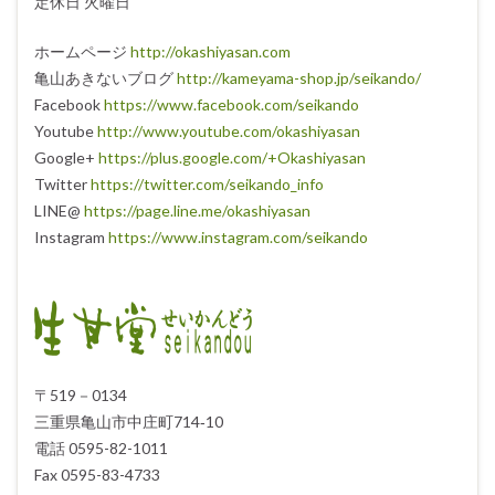
定休日 火曜日
ホームページ
http://okashiyasan.com
亀山あきないブログ
http://kameyama-shop.jp/seikando/
Facebook
https://www.facebook.com/seikando
Youtube
http://www.youtube.com/okashiyasan
Google+
https://plus.google.com/+Okashiyasan
Twitter
https://twitter.com/seikando_info
LINE@
https://page.line.me/okashiyasan
Instagram
https://www.instagram.com/seikando
〒519－0134
三重県亀山市中庄町714‐10
電話 0595-82-1011
Fax 0595-83-4733