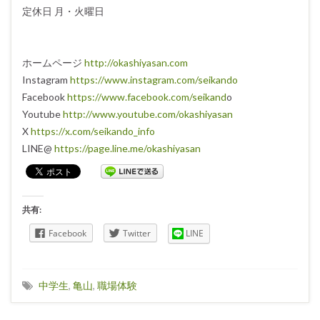
定休日 月・火曜日
ホームページ
http://okashiyasan.com
Instagram
https://www.instagram.com/seikando
Facebook
https://www.facebook.com/seikand
o
Youtube
http://www.youtube.com/okashiyasan
X
https://x.com/seikando_info
LINE@
https://page.line.me/okashiyasan
共有:
Facebook
Twitter
LINE
中学生
,
亀山
,
職場体験