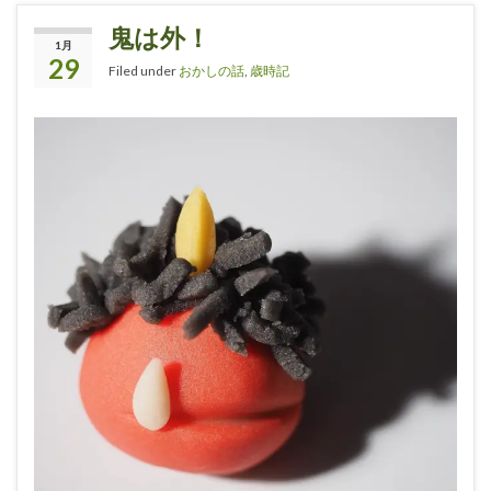
鬼は外！
1月
29
Filed under
おかしの話
,
歳時記