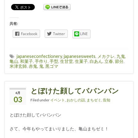
共有:
Facebook
Twitter
LINE
japaneseconfectionery
,
japanesesweets
,
メカクレ
,
九鬼
,
亀山
,
和菓子
,
手作り
,
手型
,
生甘堂
,
生菓子
,
白あん
,
立春
,
節分
,
米津玄師
,
赤鬼
,
鬼
,
黒ゴマ
とぼけた顔してババンバン
6月
03
Filed under
イベント
,
おかしの話
,
まちゼミ
,
告知
とぼけた顔してババンバン
さて、今年もやってまいりました、亀山まちゼミ！