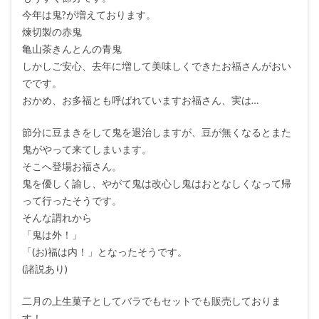
今年は鬼?が増えております。
煉切製の赤鬼
亀山茶きんとんの青鬼
しかしご安心、去年に増して美味しくできたお福さんがおい
でです。
おかめ、お多福とも呼ばれていますお福さん、実は…
節分に豆まきをして鬼を退治しますが、豆が無くなるとまた
鬼がやって来てしまいます。
そこへ登場お福さん。
鬼を優しく諭し、やがて鬼は改心し鬼はおとなしくなって帰
って行ったそうです。
そんな謂れから
「鬼は外！」
「(お)福は内！」となったそうです。
(諸説あり)
二月の上生菓子としてバラでもセットでも販売しておりま
す！