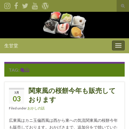
Tog
sear
for
生甘堂
Togg
navig
TAG:
亀山
関東風の桜餅今年も販売して
3月
03
おります
Filed under
おかしの話
広東風はカニ玉偏西風は西から東への気流関東風の桜餅今年
も販売しております。おかげさまで、追加分をで焼いていた