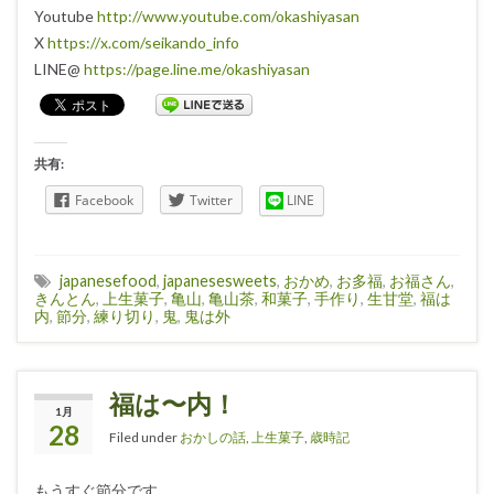
Youtube
http://www.youtube.com/okashiyasan
X
https://x.com/seikando_info
LINE@
https://page.line.me/okashiyasan
共有:
Facebook
Twitter
LINE
japanesefood
,
japanesesweets
,
おかめ
,
お多福
,
お福さん
,
きんとん
,
上生菓子
,
亀山
,
亀山茶
,
和菓子
,
手作り
,
生甘堂
,
福は
内
,
節分
,
練り切り
,
鬼
,
鬼は外
福は〜内！
1月
28
Filed under
おかしの話
,
上生菓子
,
歳時記
もうすぐ節分です。