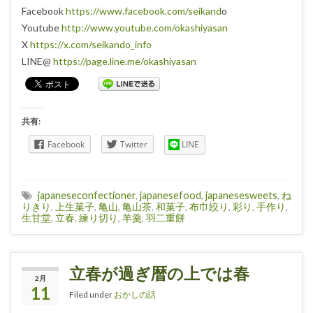
Facebook
https://www.facebook.com/seikand
o
Youtube
http://www.youtube.com/okashiyasan
X
https://x.com/seikando_info
LINE@
https://page.line.me/okashiyasan
共有:
Facebook
Twitter
LINE
japaneseconfectioner
,
japanesefood
,
japanesesweets
,
ね
りきり
,
上生菓子
,
亀山
,
亀山茶
,
和菓子
,
布巾絞り
,
彩り
,
手作り
,
生甘堂
,
立春
,
練り切り
,
羊羹
,
羽二重餅
立春が過ぎ暦の上では春
2月
11
Filed under
おかしの話