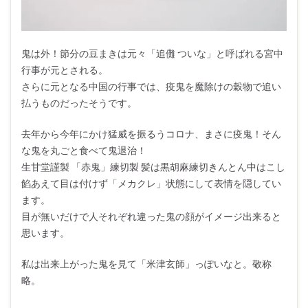
鬼は外！節分の豆まきは元々「追儺 ついな」と呼ばれる宮中
行事が元とされる。
さらに元となる中国の行事では、疫鬼を魔除けの穀物で追い
払うものだったそうです。
去年から今年にかけ猛威を振るうコロナ、まさに疫鬼！そん
な鬼を丸ごと食べて鬼退治！
生甘堂謹製 「赤鬼」練切製 髪は黒胡麻練切きんとん中はこし
餡あえて目は付けず「メカクレ」状態にして表情を隠してい
ます。
目が無いだけで人それぞれ違った鬼の顔がイメージ出来ると
思います。
私は出来上がった鬼を見て「米津玄師」っぽいなと。敬称
略。