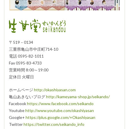
〒519－0134
三重県亀山市中庄町714‐10
電話 0595-82-1011
Fax 0595-83-4733
営業時間 8:00～19:00
定休日 火曜日
ホームページ
http://okashiyasan.com
亀山あきないブログ
http://kameyama-shop.jp/seikando/
Facebook
https://www.facebook.com/seikando
Youtube
http://www.youtube.com/okashiyasan
Google+
https://plus.google.com/+Okashiyasan
Twitter
https://twitter.com/seikando_info