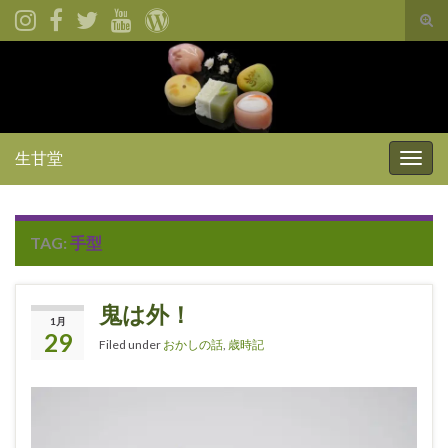
Tog
sear
for
生甘堂
Togg
navig
TAG:
手型
鬼は外！
1月
29
Filed under
おかしの話
,
歳時記