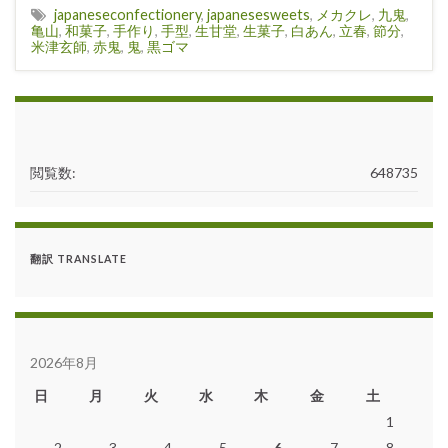
japaneseconfectionery
,
japanesesweets
,
メカクレ
,
九鬼
,
亀山
,
和菓子
,
手作り
,
手型
,
生甘堂
,
生菓子
,
白あん
,
立春
,
節分
,
米津玄師
,
赤鬼
,
鬼
,
黒ゴマ
閲覧数:
648735
翻訳 TRANSLATE
2026年8月
日
月
火
水
木
金
土
1
2
3
4
5
6
7
8