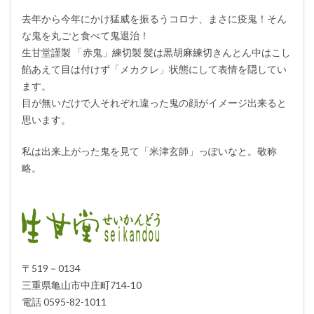
去年から今年にかけ猛威を振るうコロナ、まさに疫鬼！そん
な鬼を丸ごと食べて鬼退治！
生甘堂謹製 「赤鬼」練切製 髪は黒胡麻練切きんとん中はこし
餡あえて目は付けず「メカクレ」状態にして表情を隠してい
ます。
目が無いだけで人それぞれ違った鬼の顔がイメージ出来ると
思います。
私は出来上がった鬼を見て「米津玄師」っぽいなと。敬称
略。
〒519－0134
三重県亀山市中庄町714‐10
電話 0595-82-1011