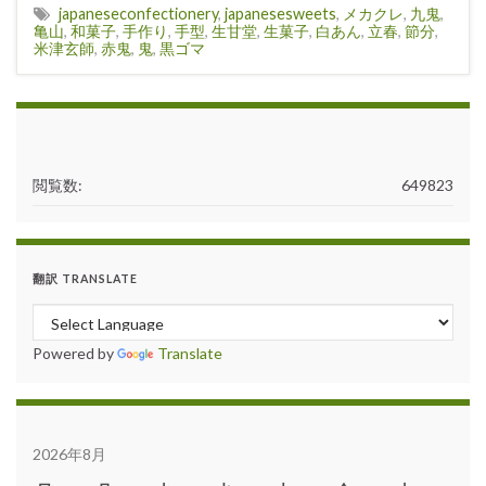
japaneseconfectionery
,
japanesesweets
,
メカクレ
,
九鬼
,
亀山
,
和菓子
,
手作り
,
手型
,
生甘堂
,
生菓子
,
白あん
,
立春
,
節分
,
米津玄師
,
赤鬼
,
鬼
,
黒ゴマ
閲覧数:
649823
翻訳 TRANSLATE
Powered by
Translate
2026年8月