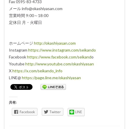
Fax 0595-83-4733
メール info@okashiyasan.com
営業時間 9:00～18:00
定休日 月・火曜日
ホームページ
http://okashiyasan.com
Instagram
https://www.instagram.com/seikando
Facebook
https://www.facebook.com/seikand
o
Youtube
http://www.youtube.com/okashiyasan
X
https://x.com/seikando_info
LINE@
https://page.line.me/okashiyasan
共有:
Facebook
Twitter
LINE