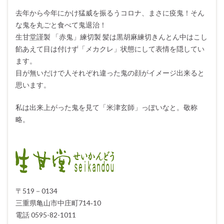
去年から今年にかけ猛威を振るうコロナ、まさに疫鬼！そん
な鬼を丸ごと食べて鬼退治！
生甘堂謹製 「赤鬼」練切製 髪は黒胡麻練切きんとん中はこし
餡あえて目は付けず「メカクレ」状態にして表情を隠してい
ます。
目が無いだけで人それぞれ違った鬼の顔がイメージ出来ると
思います。
私は出来上がった鬼を見て「米津玄師」っぽいなと。敬称
略。
〒519－0134
三重県亀山市中庄町714‐10
電話 0595-82-1011