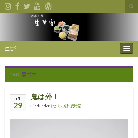
Tog
sear
for
生甘堂
Togg
navig
TAG:
黒ゴマ
鬼は外！
1月
29
Filed under
おかしの話
,
歳時記