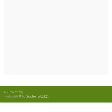
© 2026 生甘堂.
Made with
by
Grapheneの設定
.