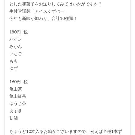
とした和菓子をお送りしてみてはいかがですか？
生甘堂謹製「アイスくずバー」
今年も新味が加わり、合計10種類！
180円+税
パイン
みかん
いちご
もも
ゆず
160円+税
亀山茶
亀山紅茶
ほうじ茶
あずき
甘酒
ちょうど10本入るお箱がございますので、例えば全種1本ず