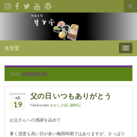
Tog
sear
for
生甘堂
Togg
navig
TAG:
2020父の日
父の日 いつもありがとう
6月
19
Filed under
おかしの話
,
歳時記
お父さんへの感謝を込めて
暑く湿度も高い日が多い梅雨時期ではありますが、さっぱり