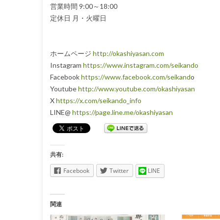
営業時間 9:00～18:00
定休日 月・火曜日
ホームページ
http://okashiyasan.com
Instagram
https://www.instagram.com/seikando
Facebook
https://www.facebook.com/seikand
o
Youtube
http://www.youtube.com/okashiyasan
X
https://x.com/seikando_info
LINE@
https://page.line.me/okashiyasan
共有:
Facebook
Twitter
LINE
関連