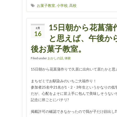
お菓子教室
,
小学校
,
高校
15日朝から花菖
2月
16
と思えば、午後か
後お菓子教室。
Filed under
おかしの話
,
体験
15日朝から花菖蒲作りで久居に出向いて居たかと
まちゼミでお馴染みのいちご大福作り！
参加者25名中21名が1・2・3年生というかなりの低
だが、心配をよそに皆上手に包んで美味しそうないち
記念に班ごとにパチリ?
掲載許可の確認できなかったので我が子だけ顔出し⁉︎