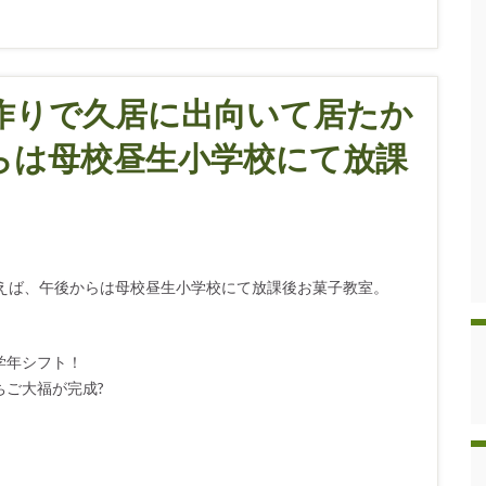
蒲作りで久居に出向いて居たか
らは母校昼生小学校にて放課
思えば、午後からは母校昼生小学校にて放課後お菓子教室。
学年シフト！
ご大福が完成?