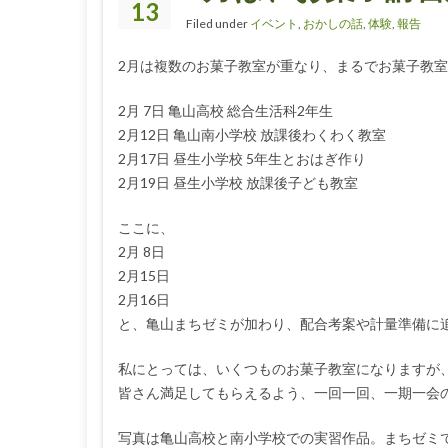
13
Filed under
イベント
,
おかしの話
,
体験
,
報告
2月は複数のお菓子教室が重なり、まるでお菓子教
2月 7日 亀山高校 総合生活科2年生
2月12日 亀山南小学校 放課後わくわく教室
2月17日 昼生小学校 5年生とおはぎ作り
2月19日 昼生小学校 放課後子ども教室
ここに、
2月 8日
2月15日
2月16日
と、亀山まちゼミが加わり、配合考案や計量準備に
私にとっては、いくつものお菓子教室になりますが
皆さん満足してもらえるよう、一回一回、一期一会
写真は亀山高校と南小学校での実習作品。まちゼミ