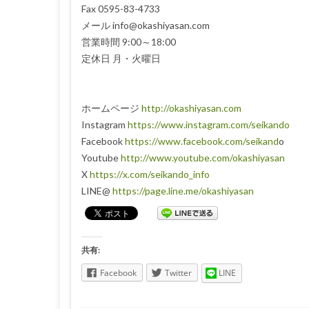
Fax 0595-83-4733
メール info@okashiyasan.com
営業時間 9:00～18:00
定休日 月・火曜日
ホームページ
http://okashiyasan.com
Instagram
https://www.instagram.com/seikando
Facebook
https://www.facebook.com/seikand
o
Youtube
http://www.youtube.com/okashiyasan
X
https://x.com/seikando_info
LINE@
https://page.line.me/okashiyasan
共有:
Facebook
Twitter
LINE