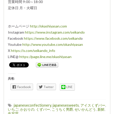
営業時間 9:00～18:00
定休日 月・火曜日
ホームページ
http://okashiyasan.com
Instagram
https://www.instagram.com/seikando
Facebook
https://www.facebook.com/seikand
o
Youtube
http://www.youtube.com/okashiyasan
X
https://x.com/seikando_info
LINE@
https://page.line.me/okashiyasan
共有:
Facebook
Twitter
LINE
japaneseconfectionery
,
japanesesweets
,
アイスくずバー
,
いちご
,
かおりの
,
くずバー
,
こうちく男爵
,
せいかんどう
,
新鮮
,
生甘堂