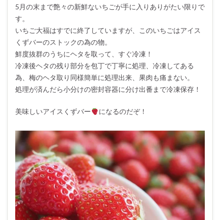
5月の末まで艶々の新鮮ないちごが手に入りありがたい限りで
す。
いちご大福はすでに終了していますが、このいちごはアイス
くずバーのストックの為の物。
鮮度抜群のうちにヘタを取って、すぐ冷凍！
冷凍後ヘタの残り部分を包丁で丁寧に処理、冷凍してある
為、梅のヘタ取り同様簡単に処理出来、果肉も痛まない。
処理が済んだら小分けの密封容器に分け出番まで冷凍保存！
美味しいアイスくずバー
になるのだぞ！