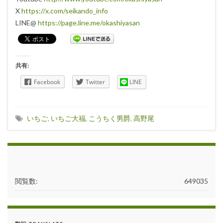
X
https://x.com/seikando_info
LINE@
https://page.line.me/okashiyasan
共有:
Facebook
Twitter
LINE
いちご
,
いちご大福
,
こうちく男爵
,
高野尾
閲覧数:
649035