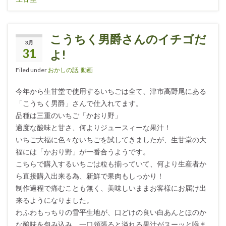
こうちく男爵さんのイチゴだ
3月
31
よ!
Filed under
おかしの話
,
動画
今年から生甘堂で使用するいちごは全て、津市高野尾にある
「こうちく男爵」さんで仕入れてます。
品種は三重のいちご「かおり野」
適度な酸味と甘さ、何よりジュースィーな果汁！
いちご大福に色々ないちごを試してきましたが、生甘堂の大
福には「かおり野」が一番合うようです。
こちらで購入するいちごは粒も揃っていて、何より生産者か
ら直接購入出来る為、新鮮で果肉もしっかり！
制作過程で痛むことも無く、美味しいままお客様にお届け出
来るようになりました。
わふわもっちりの雪平生地が、口どけの良い白あんとほのか
な酸味を包み込み、一口頬張ると溢れる果汁がスーッと喉ま