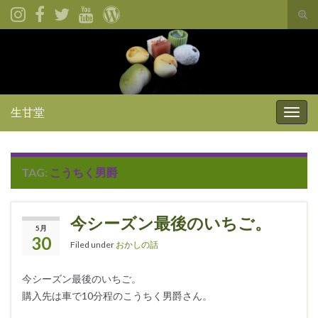
Tog
sear
for
生甘堂
Togg
navig
TAG:
こうちく男爵
今シーズン最後のいちご。
5月
30
Filed under
おかしの話
今シーズン最後のいちご。
購入先は車で10分程のこうちく男爵さん。