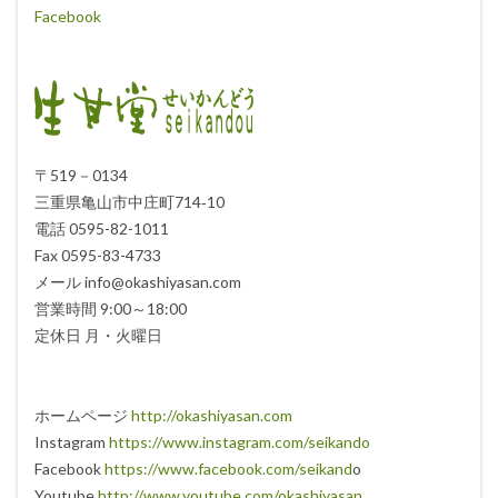
Facebook
〒519－0134
三重県亀山市中庄町714‐10
電話 0595-82-1011
Fax 0595-83-4733
メール info@okashiyasan.com
営業時間 9:00～18:00
定休日 月・火曜日
ホームページ
http://okashiyasan.com
Instagram
https://www.instagram.com/seikando
Facebook
https://www.facebook.com/seikand
o
Youtube
http://www.youtube.com/okashiyasan